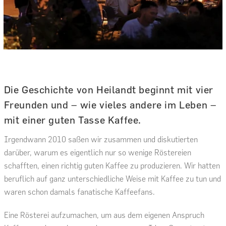
Die Geschichte von Heilandt beginnt mit vier
Freunden und – wie vieles andere im Leben –
mit einer guten Tasse Kaffee.
Irgendwann 2010 saßen wir zusammen und diskutierten
darüber, warum es eigentlich nur so wenige Röstereien
schafften, einen richtig guten Kaffee zu produzieren. Wir hatten
beruflich auf ganz unterschiedliche Weise mit Kaffee zu tun und
waren schon damals fanatische Kaffeefans.
Eine Rösterei aufzumachen, um aus dem eigenen Anspruch