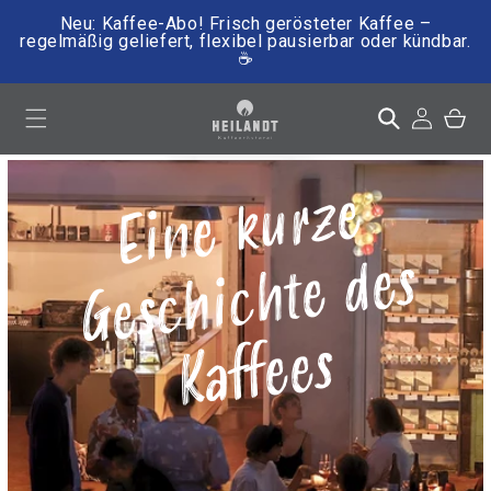
Neu: Kaffee-Abo! Frisch gerösteter Kaffee –
regelmäßig geliefert, flexibel pausierbar oder kündbar.
☕
irekt zum Inhalt
Einloggen
Warenkor
Ei
n
e
k
u
r
z
e
G
es
c
hi
c
ht
e
d
K
aff
e
es
es