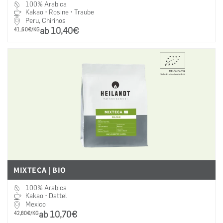
100% Arabica
Kakao • Rosine • Traube
Peru, Chirinos
ab 10,40€
PRO
41,60€/KG
MIXTECA | BIO
100% Arabica
Kakao • Dattel
Mexico
ab 10,70€
PRO
42,80€/KG