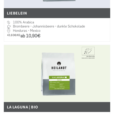
LIEBELEIN
100% Arabica
Brombeere • Johannisbeere • dunkle Schokolade
Honduras • Mexico
ab 10,90€
PRO
43,60€/KG
LA LAGUNA | BIO