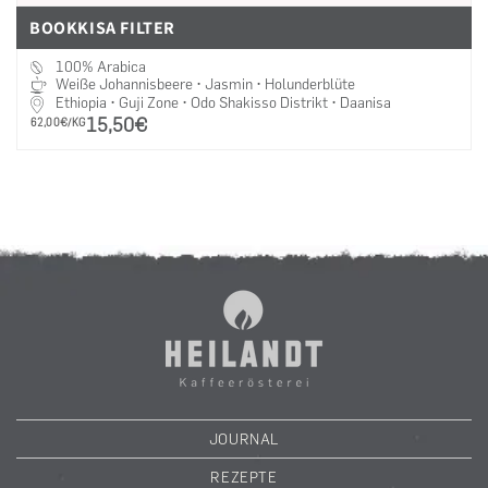
BOOKKISA FILTER
100% Arabica
Weiße Johannisbeere • Jasmin • Holunderblüte
Ethiopia • Guji Zone • Odo Shakisso Distrikt • Daanisa
15,50€
PRO
62,00€/KG
JOURNAL
REZEPTE