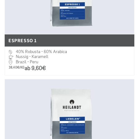
ESPRESSO 1
40% Robusta • 60% Arabica
Nussig • Karamell
Brazil • Peru
ab 9,60€
PRO
38,40€/KG