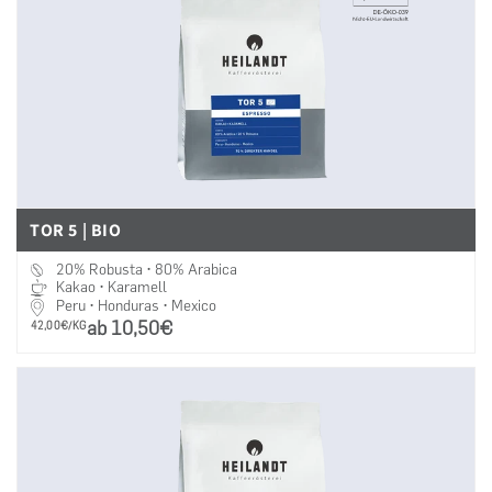
TOR 5 | BIO
20% Robusta • 80% Arabica
Kakao • Karamell
Peru • Honduras • Mexico
ab 10,50€
PRO
42,00€/KG