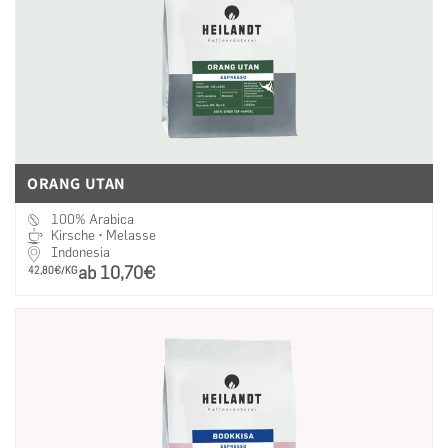
ORANG UTAN
100% Arabica
Kirsche • Melasse
Indonesia
ab 10,70€
PRO
42,80€/KG