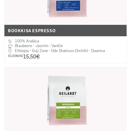
BOOKKISA ESPRESSO
100% Arabica
Blaubeere • Jasmin • Vanille
Ethiopia • Guji Zone • Odo Shakisso Distrikt • Daanisa
15,50€
PRO
62,00€/KG