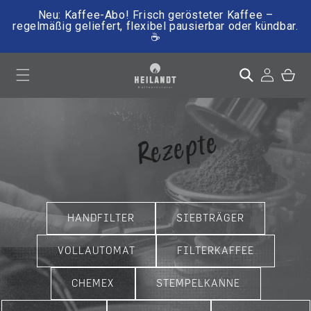
Neu: Kaffee-Abo! Frisch gerösteter Kaffee –
regelmäßig geliefert, flexibel pausierbar oder kündbar.
☕
irekt zum Inhalt
Einloggen
Warenkor
Kategorie:
Rezepte
HANDFILTER
SIEBTRÄGER
VOLLAUTOMAT
FILTERKAFFEE
CHEMEX
STEMPELKANNE