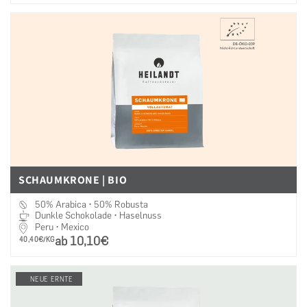
SCHAUMKRONE | BIO
50% Arabica • 50% Robusta
Dunkle Schokolade • Haselnuss
Peru • Mexico
ab 10,10€
PRO
40,40€/KG
NEUE ERNTE