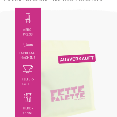
AERO-
PRESS
ESPRESSO-
MACHINE
FILTER-
KAFFEE
HERD-
KANNE