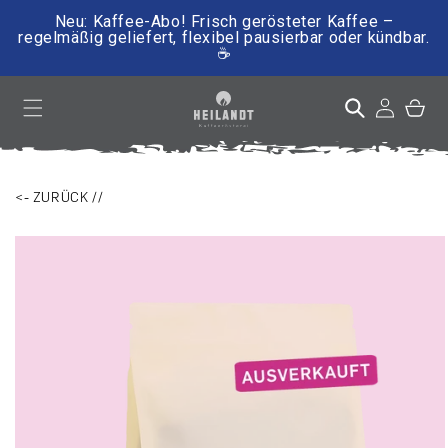
Neu: Kaffee-Abo! Frisch gerösteter Kaffee –
regelmäßig geliefert, flexibel pausierbar oder kündbar.
☕
irekt zum Inhalt
Einloggen
Warenkor
<- ZURÜCK //
ktinformationen springen