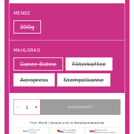
MENGE
200g
Variante Ausverkauft Oder Nicht V
MAHLGRAD
Ganze Bohne
Variante Ausverkauft Oder
Filterkaffee
Variante 
Aeropress
Variante Ausverkauft Oder Ni
Stempelkanne
Variante A
AUSVERKAUFT
Verringere die Menge für FETTE PALETTE no.11
Erhöhe die Menge für FETTE PALETTE no.1
*Inkl. MwSt | Versand wird im Warenkorb berechnet
Sicher und
Alle gängigen
Bequem per
schnell
Kreditkarten
Bankeinzug bezahlen