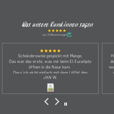
Was unsere Kund:innen sagen
aus 35 Bewertungen
Schokobrownie gespickt mit Mango.
H
Das war das erste, was mir beim El Eucalipto
d
öffnen in die Nase kam.
no
Dass ich nicht einfach mit dem Löffel den
JAN W.
Kaffee gegessen habe, war auch alles… ;-)
Gebrüht im Kalita Wave fand ich ihn im
Vergleich zum V60 noch einen Ticken spritziger
und säurebetonter, was ihm wirklich zu Gute
kam.
In der Chemex war er klar und samtig weich.
Mango ist wirklich immer präsent.