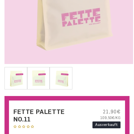
FETTE PALETTE
Normaler Pre
21,90€
NO.11
GRUNDPREIS
PRO
109,50€/KG
Ausverkauft
Keine Bewertungen