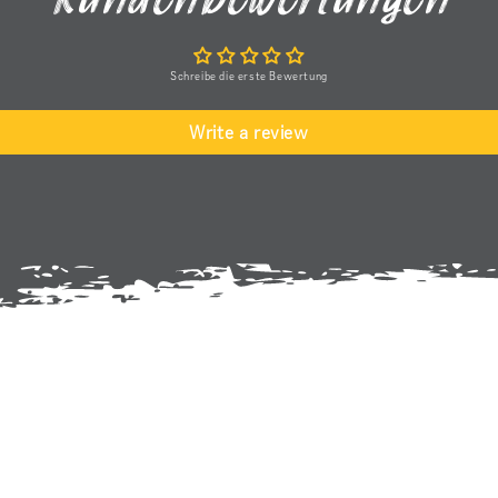
ch.
h immer
Schreibe die erste Bewertung
den
mag man
Write a review
r wieder
toller
stellen.
auf eine
press-