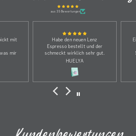
aus 35 Bewertungen
ickt mit
Habe den neuen Lenz
E
Espresso bestellt und der
 was mir
schmeckt wirklich sehr gut.
ffnen in
Weshalb ich noch mehr
HUELYA
m.
bestellt habe. Einen riesen
(
ach mit
Dank an die Kaffeerösterei,
affee
obwohl ich die falsche
r auch
Bestellung gemacht habe
wurde es sofort korrigiert
ave fand
und die neue Bestellung kam
 zum V60
innerhalb 2 Tagen an.
ritziger
 was ihm
 kam.
Kundenbewertungen
er klar