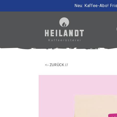
Neu: Kaffee-Abo! Fris
irekt zum Inhalt
<- ZURÜCK //
Zu Produktinformationen springen