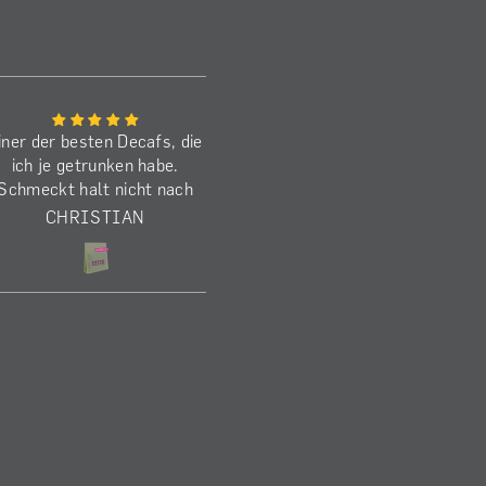
iner der besten Decafs, die
Den Benancio habe ich j
ich je getrunken habe.
schon zum zweiten M
Schmeckt halt nicht nach
gekauft. Schmeckt
decaf, sondern wie ein
ausgezeichnet! Die
CHRISTIAN
MARKUS
koffeinhaltiger) anaerober
Befürchtung beim
Kaffee.
Brührezept, dass er 
schwer wird, kann ic
nachvollziehen. Ich mag
aber lieber mit mehr Kö
und verwende daher 1
Gramm (1:15) bei 28 Cl
93 Grad (V60) und 250
Die Kaffeebohnen entwi
einen sehr verführeris
Duft, sowohl umgemah