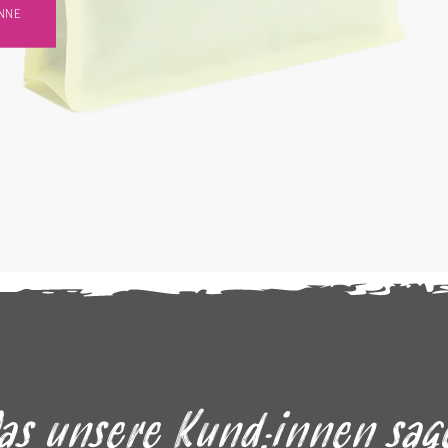
NNE
as unsere Kund:innen sag