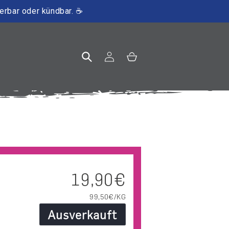
ierbar oder kündbar. ☕
Einloggen
Warenkorb
Normaler Preis
19,90€
GRUNDPREIS
PRO
99,50€/KG
Ausverkauft