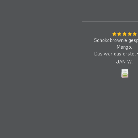
Bin schon beim dritten Kilo.
Schokobrownie gesp
Die Bohnen haben wirklich
Mango.
dass gewisse Etwas.
Das war das erste,
Genieße den Kaffee jeden
beim El Eucalipto ö
A
JAN W.
Morgen!
die Nase ka
Dass ich nicht einf
dem Löffel den K
gegessen habe, wa
alles… ;-)
Gebrüht im Kalita W
ich ihn im Vergleich
noch einen Ticken sp
und säurebetonter,
wirklich zu Gute
In der Chemex war 