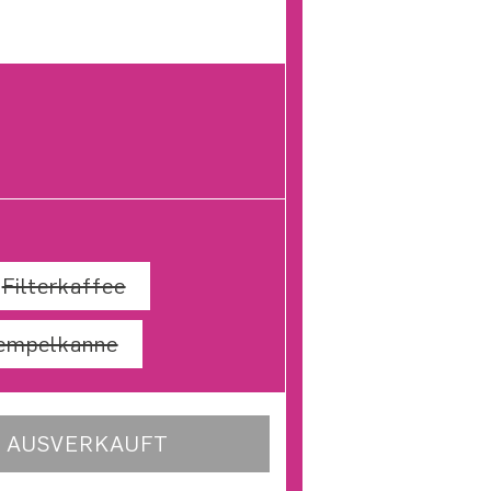
verkauft oder nicht verfügbar
nte ausverkauft oder nicht verfügbar
Filterkaffee
Variante ausverkauft oder nicht v
e ausverkauft oder nicht verfügbar
empelkanne
Variante ausverkauft oder nicht ve
AUSVERKAUFT
für FETTE PALETTE no.9
enge für FETTE PALETTE no.9