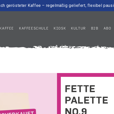
ch gerösteter Kaffee – regelmäßig geliefert, flexibel paus
KAFFEE
KAFFEESCHULE
KIOSK
KULTUR
B2B
ABO
FETTE
PALETTE
NO.9