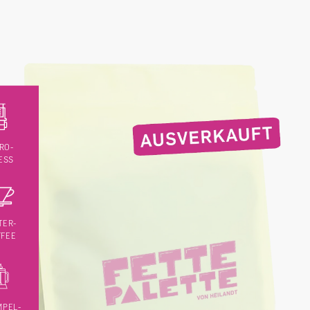
RO-
ESS
TER-
FFEE
MPEL-