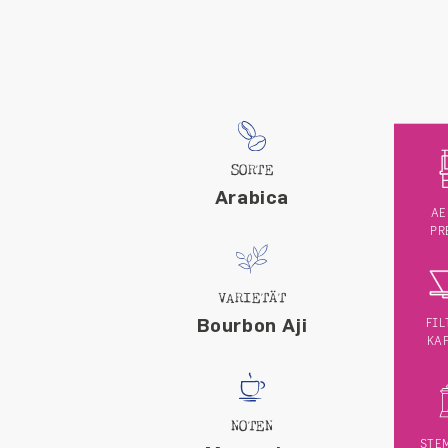
SORTE
Arabica
AE
PR
VARIETÄT
Bourbon Aji
FIL
KA
NOTEN
STE