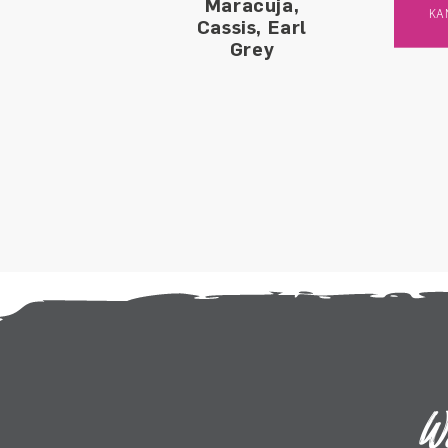
Maracuja,
KA
Cassis, Earl
Grey
W