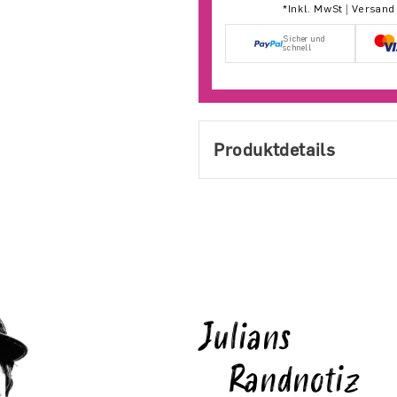
*Inkl. MwSt | Versan
Sicher und
schnell
Produktdetails
Julians
Randnotiz