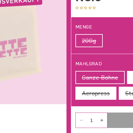
Keine Bewertungen
MENGE
200g
Variante aus
MAHLGRAD
Ganze Bohne
Varia
Aeropress
Variant
St
Verringere die Menge 
Erhöhe die M