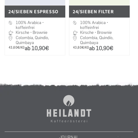
24/SIEBEN ESPRESSO
24/SIEBEN FILTER
100% Arabica •
100% Arabica •
koffeinfrei
koffeinfrei
Kirsche • Brownie
Kirsche • Brownie
Colombia, Quindío,
Colombia, Quindío,
Quimbaya
Quimbaya
ab 10,90€
ab 10,90€
PRO
PRO
43,60€/KG
43,60€/KG
JOURNAL