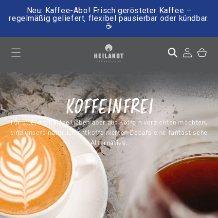
Neu: Kaffee-Abo! Frisch gerösteter Kaffee –
regelmäßig geliefert, flexibel pausierbar oder kündbar.
☕
irekt zum Inhalt
Einloggen
Warenkor
KOFFEINFREI
Kategorie:
Für alle, die Kaffee lieben aber auf Koffein verzichten möchten,
sind unsere natürlich entkoffeinierten Decafs eine fantastische
Alternative.