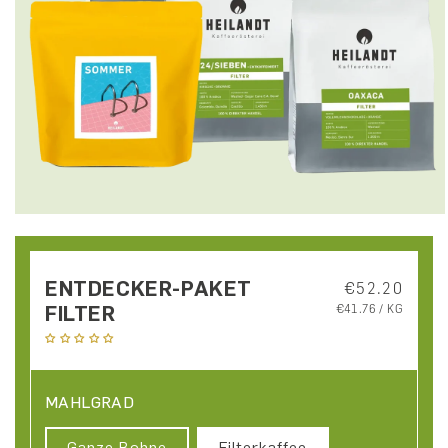
ENTDECKER-PAKET
Normaler Pre
€52.20
FILTER
GRUNDPREIS
€41.76 / KG
Keine Bewertungen
MAHLGRAD
Ganze Bohne
Filterkaffee