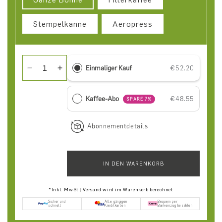
Stempelkanne
Aeropress
Einmaliger Kauf
€52.20
Verringere die Menge für Entdecker-Paket Filter
Erhöhe die Menge für Entdecker-Paket Filt
Kaffee-Abo
€48.55
SPARE 7%
Abonnementdetails
IN DEN WARENKORB
*Inkl. MwSt | Versand wird im Warenkorb berechnet
Sicher und
Alle gängigen
Bequem per
schnell
Kreditkarten
Bankeinzug bezahlen