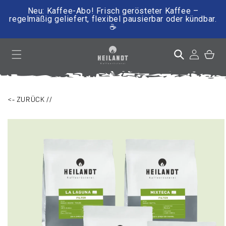
Neu: Kaffee-Abo! Frisch gerösteter Kaffee –
regelmäßig geliefert, flexibel pausierbar oder kündbar.
☕
irekt zum Inhalt
Einloggen
Warenkor
<- ZURÜCK //
ktinformationen springen