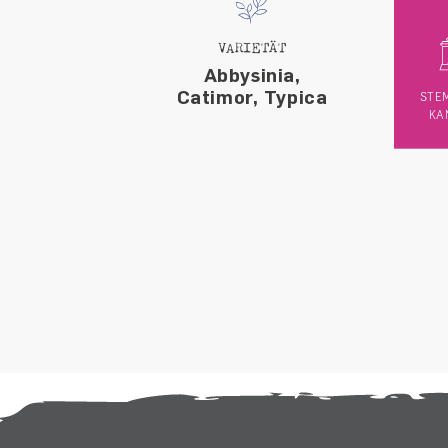
VARIETÄT
Abbysinia,
Catimor, Typica
STE
KA