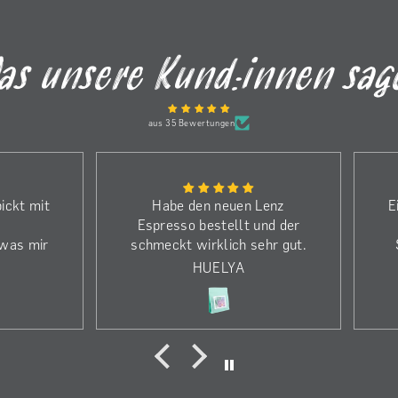
as unsere Kund:innen sag
aus 35 Bewertungen
ickt mit
Habe den neuen Lenz
E
Espresso bestellt und der
 was mir
schmeckt wirklich sehr gut.
ffnen in
Weshalb ich noch mehr
HUELYA
m.
bestellt habe. Einen riesen
(
ach mit
Dank an die Kaffeerösterei,
affee
obwohl ich die falsche
r auch
Bestellung gemacht habe
wurde es sofort korrigiert
ave fand
und die neue Bestellung kam