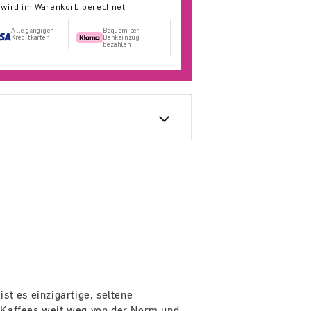
d wird im Warenkorb berechnet
Alle gängigen
Bequem per
Kreditkarten
Bankeinzug
bezahlen
st es einzigartige, seltene
 Kaffees weit weg von der Norm und