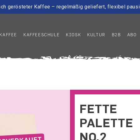
ch gerösteter Kaffee – regelmäßig geliefert, flexibel paus
KAFFEE
KAFFEESCHULE
KIOSK
KULTUR
B2B
ABO
FETTE
PALETTE
NO.2