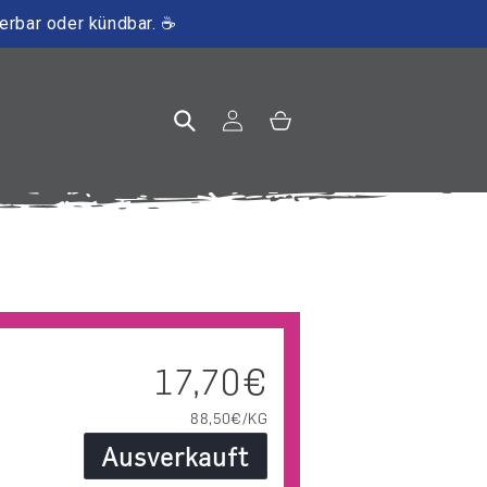
ierbar oder kündbar. ☕
Einloggen
Warenkorb
Normaler Preis
17,70€
GRUNDPREIS
PRO
88,50€/KG
Ausverkauft