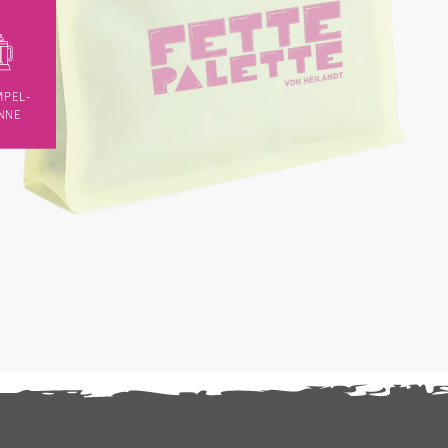
MPEL-
NNE