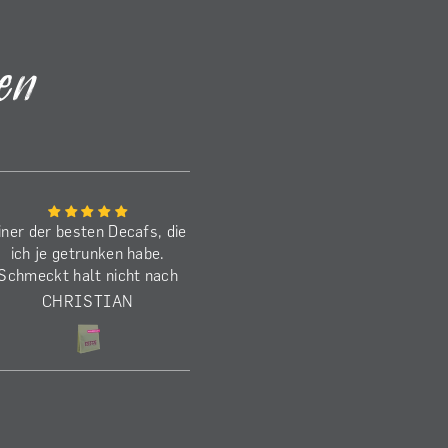
en
iner der besten Decafs, die
Den Benancio habe ich j
ich je getrunken habe.
schon zum zweiten M
Schmeckt halt nicht nach
gekauft. Schmeckt
decaf, sondern wie ein
ausgezeichnet! Die
CHRISTIAN
MARKUS
koffeinhaltiger) anaerober
Befürchtung beim
Kaffee.
Brührezept, dass er 
schwer wird, kann ic
nachvollziehen. Ich mag
aber lieber mit mehr Kö
und verwende daher 1