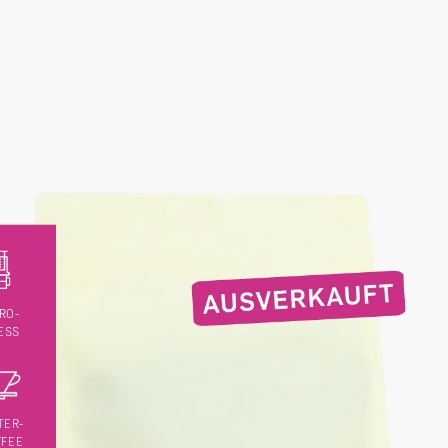
RO-
ESS
TER-
FFEE