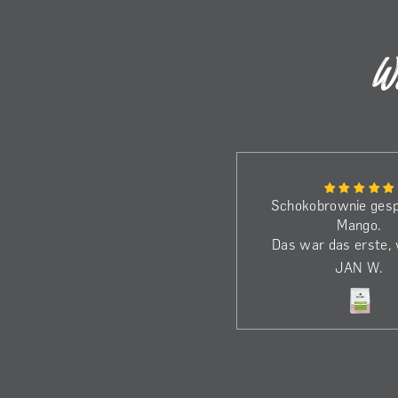
W
Bin schon beim dritten Kilo.
Schokobrownie gesp
Die Bohnen haben wirklich
Mango.
dass gewisse Etwas.
Das war das erste,
Genieße den Kaffee jeden
beim El Eucalipto ö
A
JAN W.
Morgen!
die Nase ka
Dass ich nicht einf
dem Löffel den K
gegessen habe, wa
alles… ;-)
Gebrüht im Kalita W