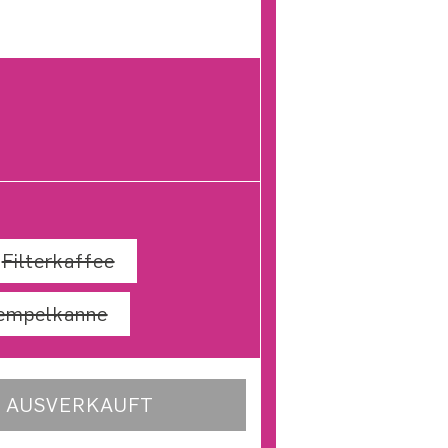
verkauft oder nicht verfügbar
nte ausverkauft oder nicht verfügbar
Filterkaffee
Variante ausverkauft oder nicht v
e ausverkauft oder nicht verfügbar
empelkanne
Variante ausverkauft oder nicht ve
AUSVERKAUFT
für FETTE PALETTE no.2
enge für FETTE PALETTE no.2