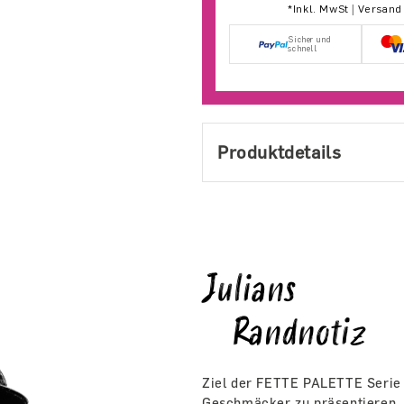
*Inkl. MwSt | Versan
Sicher und
schnell
Produktdetails
Julians
Randnotiz
Ziel der FETTE PALETTE Serie i
Geschmäcker zu präsentieren.