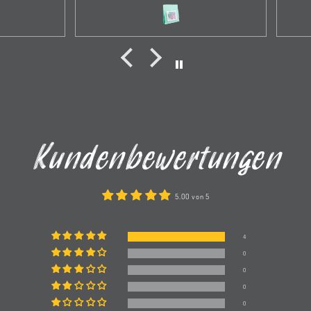
m.
bestellt habe. Einen riesen
(
ach mit
Dank an die Kaffeerösterei,
affee
obwohl ich die falsche
r auch
Bestellung gemacht habe
wurde es sofort korrigiert
ave fand
und die neue Bestellung kam
 zum V60
innerhalb 2 Tagen an.
ritziger
 was ihm
 kam.
Kundenbewertungen
er klar
ch.
h immer
5.00 von 5
den
mag man
4
r wieder
0
0
toller
0
0
stellen.