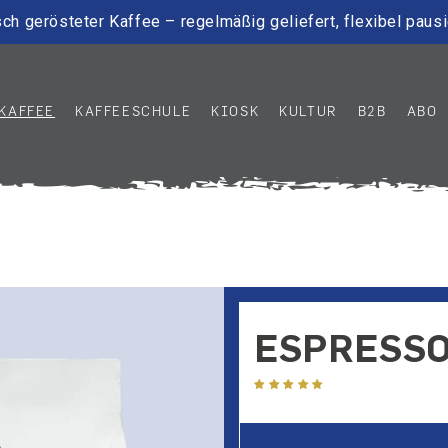
ch gerösteter Kaffee – regelmäßig geliefert, flexibel paus
KAFFEE
KAFFEESCHULE
KIOSK
KULTUR
B2B
ABO
ESPRESSO
4 Bewertungen