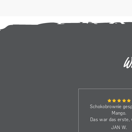
W
Bin schon beim dritten Kilo.
Schokobrownie gesp
Die Bohnen haben wirklich
Mango.
dass gewisse Etwas.
Das war das erste,
Genieße den Kaffee jeden
beim El Eucalipto ö
A
JAN W.