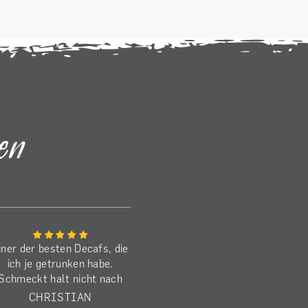
en
iner der besten Decafs, die
Den Benancio habe ich j
ich je getrunken habe.
schon zum zweiten M
Schmeckt halt nicht nach
gekauft. Schmeckt
decaf, sondern wie ein
ausgezeichnet! Die
CHRISTIAN
MARKUS