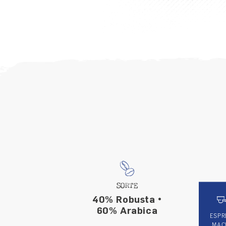
SORTE
40% Robusta •
60% Arabica
ESPR
MAC