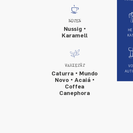
NOTEN
Nussig •
HE
Karamell
KA
VARIETÄT
VO
AUT
Caturra • Mundo
Novo • Acaiá •
Coffea
Canephora