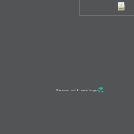
Morgen!
die Nase ka
Dass ich nicht einf
dem Löffel den K
gegessen habe, wa
alles… ;-)
Gebrüht im Kalita W
ich ihn im Vergleich
noch einen Ticken sp
und säurebetonter,
wirklich zu Gute
In der Chemex war 
und samtig wei
Mango ist wirklic
präsent.
Basierend auf 4 Bewertungen
Umrandet mit 
Schokianklängen 
ihn immer und imme
trinken.
Generell ein ganz 
Kaffee.
Werde ihn wieder be