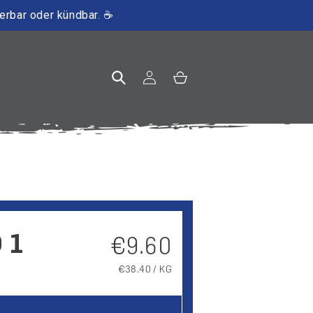
ierbar oder kündbar. ☕
Einloggen
Warenkorb
 1
Normaler Preis
€9.60
GRUNDPREIS
€38.40 / KG