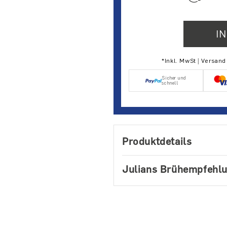
I
*Inkl. MwSt | Versan
Sicher und
schnell
Produktdetails
Julians Brühempfehl