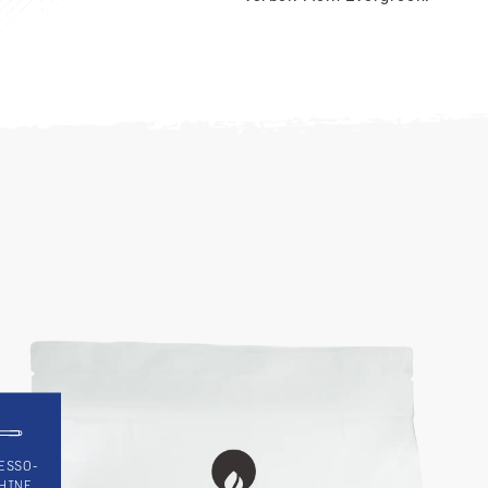
ESSO-
HINE