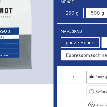
MENGE
250 g
500 g
MAHLGRAD
ganze Bohne
Espressomaschine
Einmali
Verringere die Menge f
Erhöhe die Me
Kaffee
Abonne