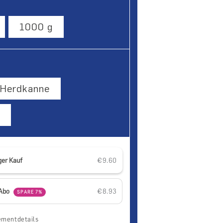
1000 g
Herdkanne
ger Kauf
€9.60
ür Espresso 1
nge für Espresso 1
-Abo
€8.93
SPARE 7%
mentdetails