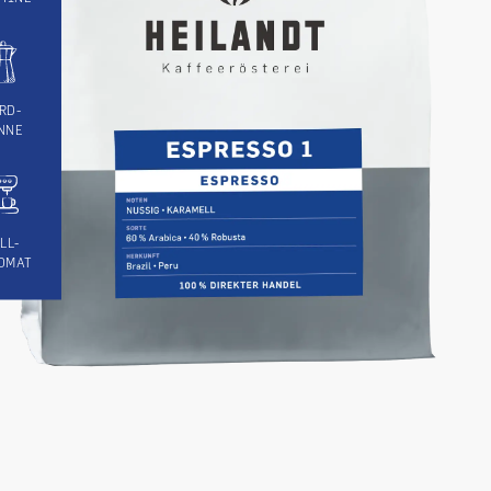
RD-
NNE
LL-
OMAT