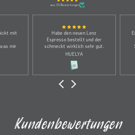
aus 35 Bewertungen
ickt mit
Habe den neuen Lenz
E
Espresso bestellt und der
 was mir
schmeckt wirklich sehr gut.
ffnen in
Weshalb ich noch mehr
HUELYA
m.
bestellt habe. Einen riesen
(
ach mit
Dank an die Kaffeerösterei,
affee
obwohl ich die falsche
r auch
Bestellung gemacht habe
wurde es sofort korrigiert
ave fand
und die neue Bestellung kam
 zum V60
innerhalb 2 Tagen an.
ritziger
 was ihm
 kam.
Kundenbewertungen
er klar
ch.