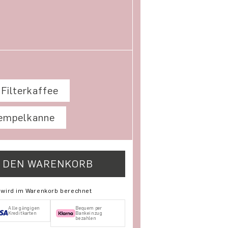
Filterkaffee
empelkanne
N DEN WARENKORB
r El Eucalipto
nge für El Eucalipto
d wird im Warenkorb berechnet
Alle gängigen
Bequem per
Kreditkarten
Bankeinzug
bezahlen