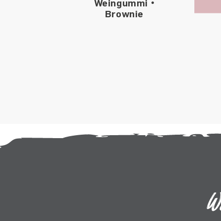
Weingummi •
Brownie
W