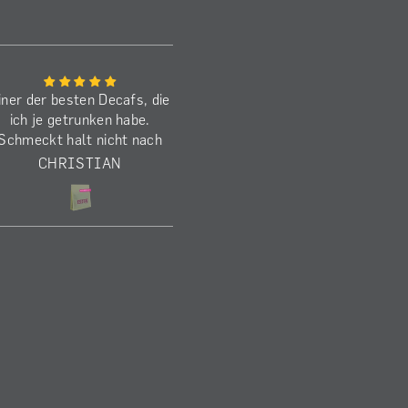
iner der besten Decafs, die
Den Benancio habe ich j
ich je getrunken habe.
schon zum zweiten M
Schmeckt halt nicht nach
gekauft. Schmeckt
decaf, sondern wie ein
ausgezeichnet! Die
CHRISTIAN
MARKUS
koffeinhaltiger) anaerober
Befürchtung beim
Kaffee.
Brührezept, dass er 
schwer wird, kann ic
nachvollziehen. Ich mag
aber lieber mit mehr Kö
und verwende daher 1
Gramm (1:15) bei 28 Cl
93 Grad (V60) und 250
Die Kaffeebohnen entwi
einen sehr verführeris
Duft, sowohl umgemah
und besonders