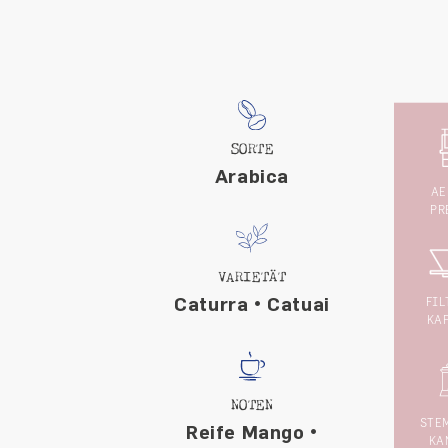
SORTE
Arabica
AE
PR
VARIETÄT
Caturra • Catuai
FIL
KA
NOTEN
STE
Reife Mango •
KA