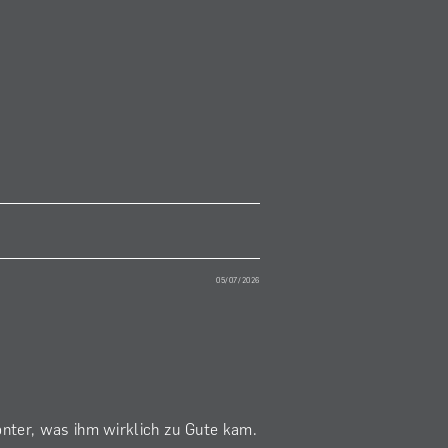
frischgemahlen. Würde
erst ab der dritten Wo
verwenden. Vorher wär
schade um den Kaffee.
angegebenen Aromen pa
wobei Nougat bzw.
Schokolade bei mir 
meisten dominiert.
05/07/2026
onter, was ihm wirklich zu Gute kam.