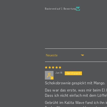
Mango ist wirklic
präsent.
Basierend auf 1 Bewertung
Umrandet mit 
Schokianklängen 
ihn immer und imme
trinken.
Generell ein ganz 
Kaffee.
Werde ihn wieder be
Dann freue ich mich 
El-Eucalipto Aero
Sort by
Session.
Jan W.
Schokobrownie gespickt mit Mango.
Das war das erste, was mir beim El 
Dass ich nicht einfach mit dem Löffe
Gebrüht im Kalita Wave fand ich ihn 