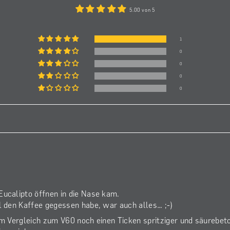
h immer
5.00 von 5
den
mag man
1
r wieder
0
0
toller
0
0
stellen.
auf eine
press-
Eucalipto öffnen in die Nase kam.
l den Kaffee gegessen habe, war auch alles… ;-)
im Vergleich zum V60 noch einen Ticken spritziger und säurebet