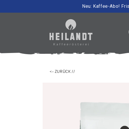
Neu: Kaffee-Abo! Fris
irekt zum Inhalt
<- ZURÜCK //
Zu Produktinformationen springen