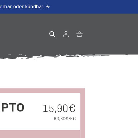
ierbar oder kündbar. ☕
Einloggen
Warenkorb
IPTO
Normaler Preis
15,90€
GRUNDPREIS
PRO
63,60€/KG