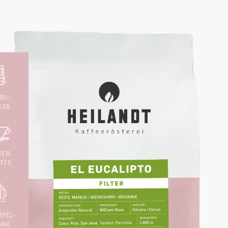
RO-
ESS
TER-
FFEE
MPEL-
NNE