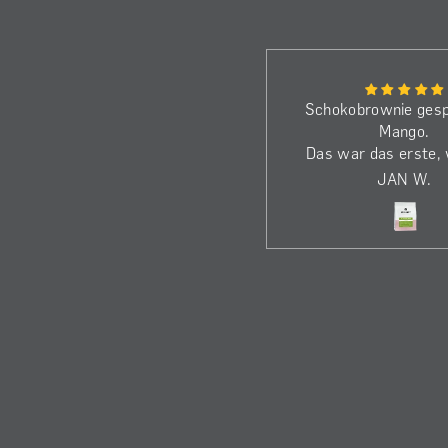
Bin schon beim dritten Kilo.
Schokobrownie gesp
Die Bohnen haben wirklich
Mango.
dass gewisse Etwas.
Das war das erste,
Genieße den Kaffee jeden
beim El Eucalipto ö
A
JAN W.
Morgen!
die Nase ka
Dass ich nicht einf
dem Löffel den K
gegessen habe, wa
alles… ;-)
Gebrüht im Kalita W
ich ihn im Vergleich
noch einen Ticken sp
und säurebetonter,
wirklich zu Gute
In der Chemex war 
und samtig wei