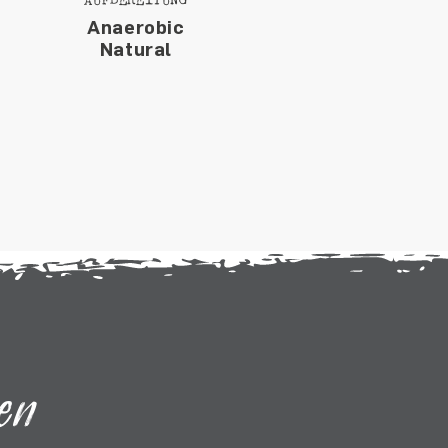
Anaerobic
Natural
en