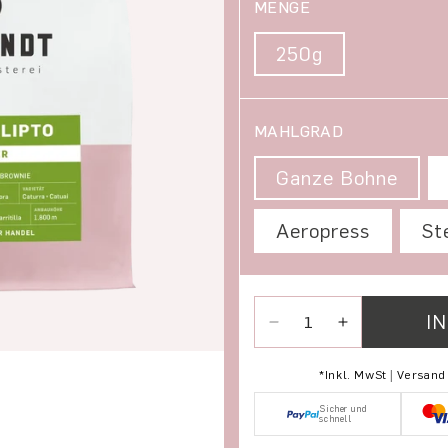
MENGE
250g
MAHLGRAD
Ganze Bohne
Aeropress
St
I
Verringere die Menge fü
Erhöhe die Me
*Inkl. MwSt | Versan
Sicher und
schnell