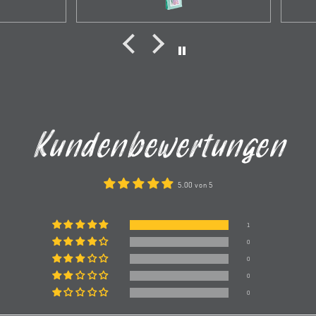
ach mit
Dank an die Kaffeerösterei,
affee
obwohl ich die falsche
r auch
Bestellung gemacht habe
wurde es sofort korrigiert
ave fand
und die neue Bestellung kam
 zum V60
innerhalb 2 Tagen an.
ritziger
 was ihm
 kam.
Kundenbewertungen
er klar
ch.
h immer
5.00 von 5
den
mag man
1
r wieder
0
0
toller
0
0
stellen.
auf eine