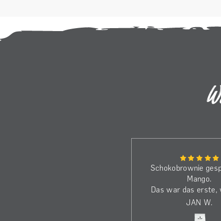
W
Bin schon beim dritten Kilo.
Schokobrownie gesp
Die Bohnen haben wirklich
Mango.
dass gewisse Etwas.
Das war das erste,
Genieße den Kaffee jeden
beim El Eucalipto ö
A
JAN W.
Morgen!
die Nase ka