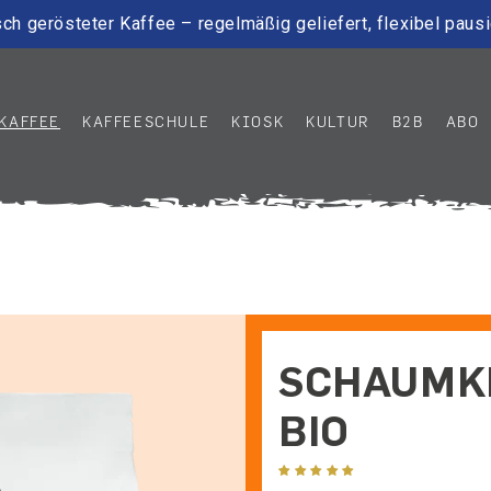
ch gerösteter Kaffee – regelmäßig geliefert, flexibel paus
KAFFEE
KAFFEESCHULE
KIOSK
KULTUR
B2B
ABO
SCHAUMK
BIO
1 Bewertung