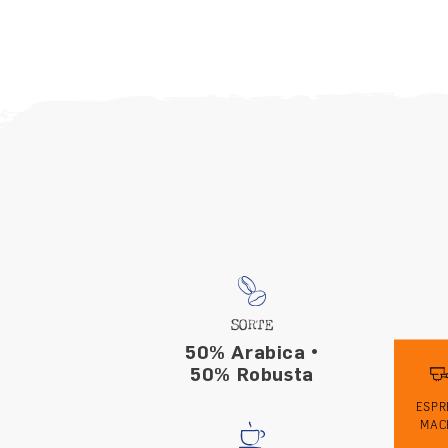
SORTE
50% Arabica •
50% Robusta
ESPR
MAC