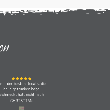
en
iner der besten Decafs, die
Den Benancio habe ich j
ich je getrunken habe.
schon zum zweiten M
Schmeckt halt nicht nach
gekauft. Schmeckt
decaf, sondern wie ein
ausgezeichnet! Die
CHRISTIAN
MARKUS
koffeinhaltiger) anaerober
Befürchtung beim