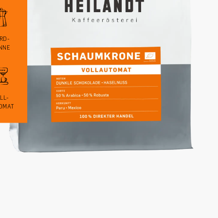
RD-
NNE
LL-
OMAT