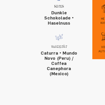
NOTEN
Dunkle
Schokolade •
HE
Haselnuss
KA
VARIETÄT
VO
AUT
Caturra • Mundo
Novo (Peru) /
Coffea
Canephora
(Mexico)