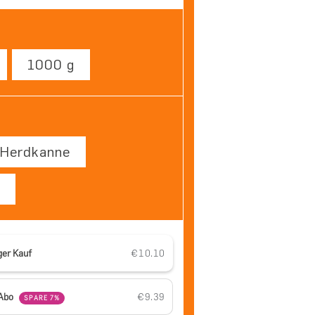
1000 g
Herdkanne
ger Kauf
€10.10
ür Schaumkrone | Bio
nge für Schaumkrone | Bio
-Abo
€9.39
SPARE 7%