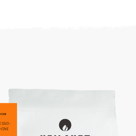
ESSO-
HINE