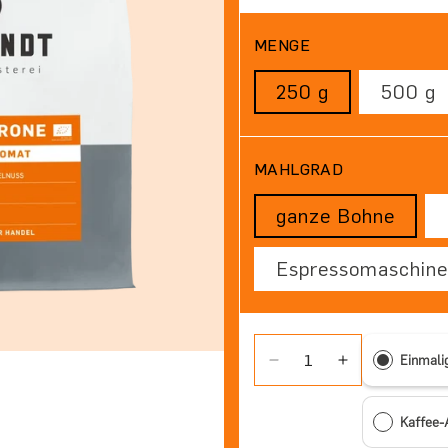
MENGE
250 g
500 g
MAHLGRAD
ganze Bohne
Espressomaschine
Einmali
Verringere die Menge f
Erhöhe die Me
Kaffee