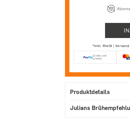
Abonne
I
*Inkl. MwSt | Versan
Sicher und
schnell
Produktdetails
Julians Brühempfehl