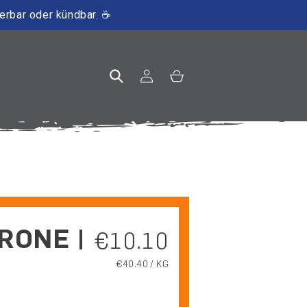
ierbar oder kündbar. ☕
Einloggen
Warenkorb
RONE |
Normaler Preis
€10.10
GRUNDPREIS
€40.40 / KG