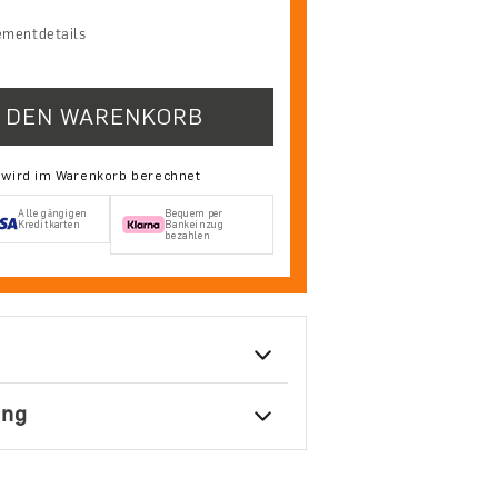
mentdetails
N DEN WARENKORB
d wird im Warenkorb berechnet
Alle gängigen
Bequem per
Kreditkarten
Bankeinzug
bezahlen
ung