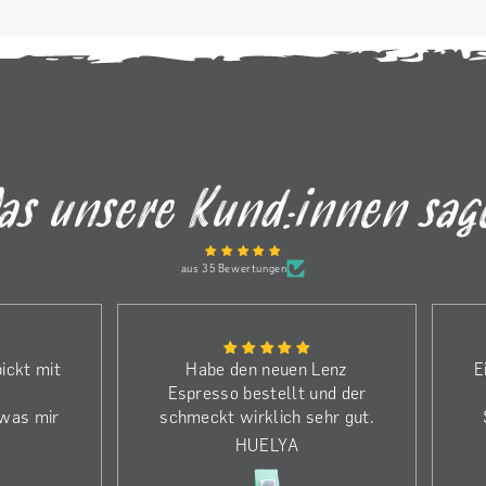
as unsere Kund:innen sag
aus 35 Bewertungen
ickt mit
Habe den neuen Lenz
E
Espresso bestellt und der
 was mir
schmeckt wirklich sehr gut.
ffnen in
Weshalb ich noch mehr
HUELYA
m.
bestellt habe. Einen riesen
(