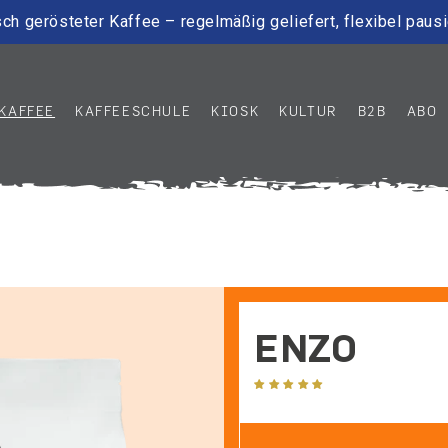
ch gerösteter Kaffee – regelmäßig geliefert, flexibel paus
KAFFEE
KAFFEESCHULE
KIOSK
KULTUR
B2B
ABO
ENZO
1 Bewertung