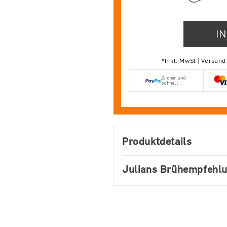
I
*Inkl. MwSt | Versan
Sicher und
schnell
Produktdetails
Julians Brühempfehl