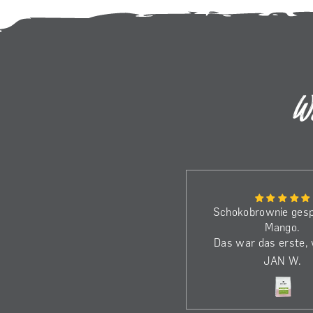
W
Bin schon beim dritten Kilo.
Schokobrownie gesp
Die Bohnen haben wirklich
Mango.
dass gewisse Etwas.
Das war das erste,
Genieße den Kaffee jeden
beim El Eucalipto ö
A
JAN W.
Morgen!
die Nase ka
Dass ich nicht einf
dem Löffel den K