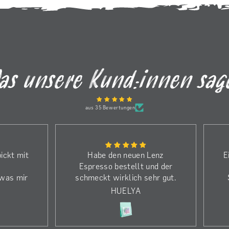
as unsere Kund:innen sag
aus 35 Bewertungen
ickt mit
Habe den neuen Lenz
E
Espresso bestellt und der
 was mir
schmeckt wirklich sehr gut.
ffnen in
Weshalb ich noch mehr
HUELYA
m.
bestellt habe. Einen riesen
(
ach mit
Dank an die Kaffeerösterei,
affee
obwohl ich die falsche