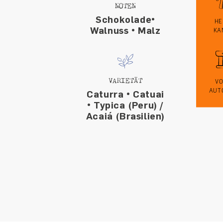
NOTEN
Schokolade•
HE
Walnuss • Malz
KA
VARIETÄT
VO
AUT
Caturra • Catuai
• Typica (Peru) /
Acaiá (Brasilien)