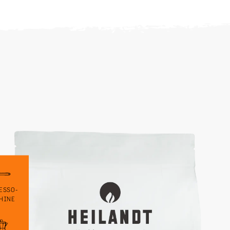
ESSO-
HINE