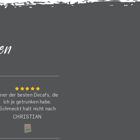
en
iner der besten Decafs, die
Den Benancio habe ich j
ich je getrunken habe.
schon zum zweiten M
Schmeckt halt nicht nach
gekauft. Schmeckt
decaf, sondern wie ein
ausgezeichnet! Die
CHRISTIAN
MARKUS
koffeinhaltiger) anaerober
Befürchtung beim
Kaffee.
Brührezept, dass er 
schwer wird, kann ic