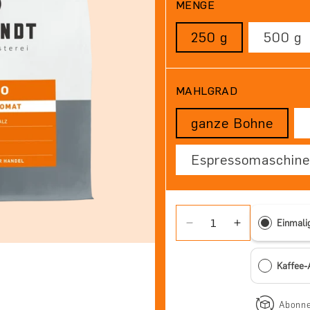
MENGE
250 g
500 g
MAHLGRAD
ganze Bohne
Espressomaschine
Einmali
Verringere die Menge f
Erhöhe die Me
Kaffee
Abonne