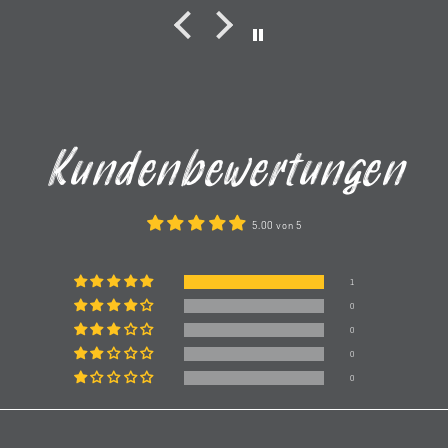
r auch
Bestellung gemacht habe
wurde es sofort korrigiert
ave fand
und die neue Bestellung kam
 zum V60
innerhalb 2 Tagen an.
ritziger
 was ihm
 kam.
Kundenbewertungen
er klar
ch.
h immer
5.00 von 5
den
mag man
1
r wieder
0
0
toller
0
0
stellen.
auf eine
press-