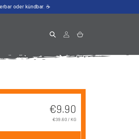
ierbar oder kündbar. ☕
Einloggen
Warenkorb
Normaler Preis
€9.90
GRUNDPREIS
€39.60 / KG