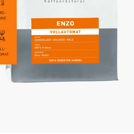
RD-
NNE
LL-
OMAT