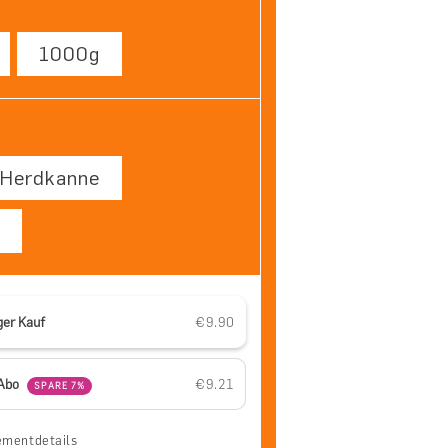
1000g
Herdkanne
ger Kauf
€9.90
ür Enzo
nge für Enzo
-Abo
€9.21
SPARE 7%
mentdetails