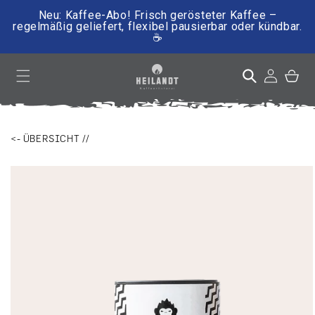
Neu: Kaffee-Abo! Frisch gerösteter Kaffee –
regelmäßig geliefert, flexibel pausierbar oder kündbar.
☕
irekt zum Inhalt
Einloggen
Warenkor
<- ÜBERSICHT //
ktinformationen springen