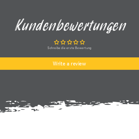
ritziger
 was ihm
 kam.
Kundenbewertungen
er klar
ch.
h immer
Schreibe die erste Bewertung
den
mag man
Write a review
r wieder
toller
stellen.
auf eine
press-