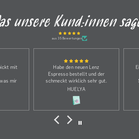
as unsere Kund:innen sag
aus 35 Bewertungen
ickt mit
Habe den neuen Lenz
E
Espresso bestellt und der
 was mir
schmeckt wirklich sehr gut.
ffnen in
Weshalb ich noch mehr
HUELYA
m.
bestellt habe. Einen riesen
(
ach mit
Dank an die Kaffeerösterei,
affee
obwohl ich die falsche
r auch
Bestellung gemacht habe
wurde es sofort korrigiert
ave fand
und die neue Bestellung kam
 zum V60
innerhalb 2 Tagen an.