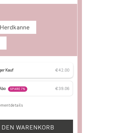
Herdkanne
ger Kauf
€42.00
ür Microlot Box - Espresso
nge für Microlot Box - Espresso
-Abo
€39.06
SPARE 7%
mentdetails
N DEN WARENKORB