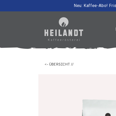
Neu: Kaffee-Abo! Fris
irekt zum Inhalt
<- ÜBERSICHT //
Zu Produktinformationen springen