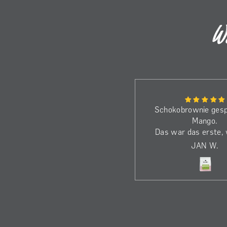
W
Bin schon beim dritten Kilo.
Schokobrownie gesp
Die Bohnen haben wirklich
Mango.
dass gewisse Etwas.
Das war das erste,
Genieße den Kaffee jeden
beim El Eucalipto ö
A
JAN W.
Morgen!
die Nase ka
Dass ich nicht einf
dem Löffel den K
gegessen habe, wa
alles… ;-)
Gebrüht im Kalita W
ich ihn im Vergleich