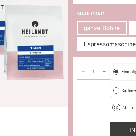
MAHLGRAD
ganze Bohne
Espressomaschine
Einmali
Verringere die Menge f
Erhöhe die Me
Kaffee
Abonne
I