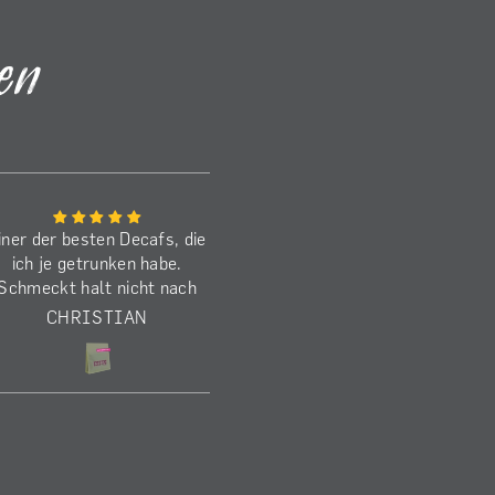
en
iner der besten Decafs, die
Den Benancio habe ich j
ich je getrunken habe.
schon zum zweiten M
Schmeckt halt nicht nach
gekauft. Schmeckt
decaf, sondern wie ein
ausgezeichnet! Die
CHRISTIAN
MARKUS
koffeinhaltiger) anaerober
Befürchtung beim
Kaffee.
Brührezept, dass er 
schwer wird, kann ic
nachvollziehen. Ich mag
aber lieber mit mehr Kö
und verwende daher 1
Gramm (1:15) bei 28 Cl