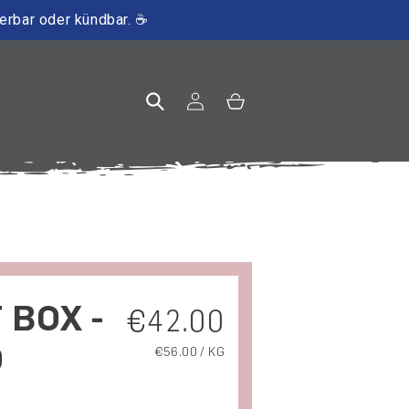
ierbar oder kündbar. ☕
Einloggen
Warenkorb
 BOX -
Normaler Preis
€42.00
O
GRUNDPREIS
€56.00 / KG