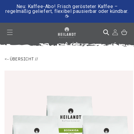
Neu: Kaffee-Abo! Frisch gerösteter Kaffee –
regelmäßig geliefert, flexibel pausierbar oder kündbar.
☕
irekt zum Inhalt
Einloggen
Warenkor
<- ÜBERSICHT //
ktinformationen springen